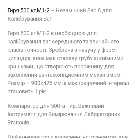
Гиря 500 кг M1-2
– Незамінний Засіб для
Калібрування Ваг
Гиря 500 кг M1-2 є необхідною для
калібрування ваг середнього та звичайного
класів точності. Зроблена з чавуну у формі
циліндра, вона має сталеву трубу зі знімними
кришками, що створюють порожнину для
захоплення вантажопідйомним механізмом.
Розмір – 900х425 мм, а міжповірочний інтервал
становить 1 рік.
Компаратор для 500 кг гир: Важливий
Інструмент для Вимірювання Лабораторних
Еталонів
Цей компаратор є корисним інструментом для