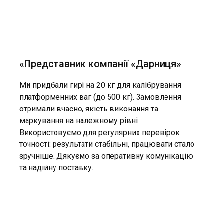
«Представник компанії «Дарниця»
Ми придбали гирі на 20 кг для калібрування
З
платформенних ваг (до 500 кг). Замовлення
Л
отримали вчасно, якість виконання та
п
маркування на належному рівні.
з
Використовуємо для регулярних перевірок
у
точності: результати стабільні, працювати стало
м
зручніше. Дякуємо за оперативну комунікацію
та надійну поставку.