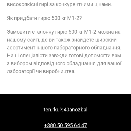
високоякісні гирі за конкурентними цінами.
Як придбати гирю 500 кг M1-2?
Замовити еталонну гирю 500 кг M1-2 можна на
нашому сайті, де ви також знайдете широкий
асортимент іншого лабораторного обладнання.
Наші спеціалісти завжди готові допомогти вам
з вибором відповідного обладнання для вашої
лабораторії чи виробництва.
ten.rku%40anozbal
+380 50 595 64 47