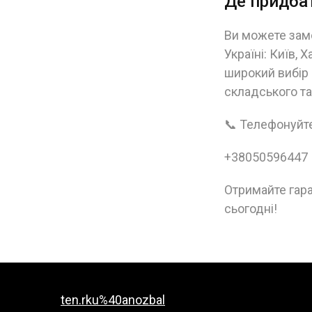
Де придба
Ви можете замо
Україні: Київ, 
широкий вибір 
складського т
📞 Телефонуйт
+38050596447
Отримайте гар
сьогодні!
ten.rku%40anozbal