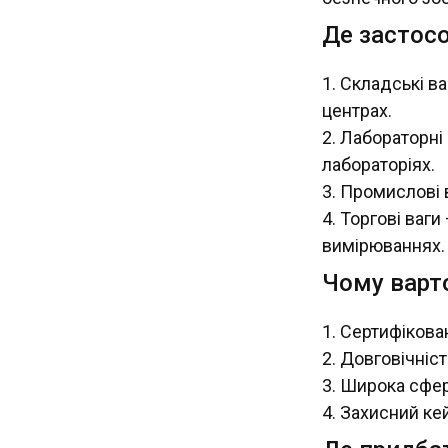
Де застосо
Складські ва
центрах.
Лабораторні 
лабораторіях.
Промислові в
Торгові ваги
вимірюваннях.
Чому варто
Сертифікован
Довговічніст
Широка сфера
Захисний кей