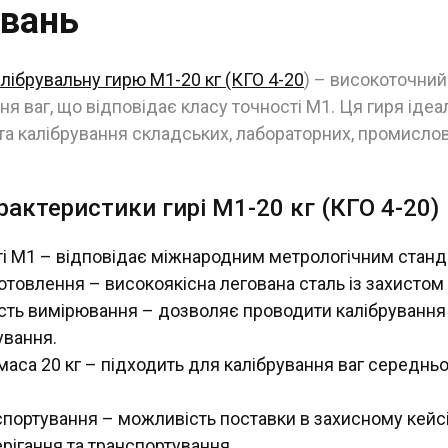
вань
алібрувальну гирю М1-20 кг (КГО 4-20
) – високоточний
ня ваг, що відповідає класу точності М1. Ця гиря іде
та калібрування складських, лабораторних, промислов
рактеристики гирі М1-20 кг (КГО 4-20)
ті M1 – відповідає міжнародним метрологічним станд
отовлення – високоякісна легована сталь із захистом в
сть вимірювання – дозволяє проводити калібрування в
ування.
аса 20 кг – підходить для калібрування ваг середньо
портування – можливість поставки в захисному кейс
рігання та транспортування.