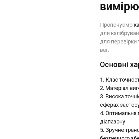
вимірю
Пропонуємо
к
для калібруван
для перевірки 
ваг.
Основні ха
Клас точнос
Матеріал виг
Висока точні
сферах застос
Оптимальна м
діапазону.
Зручне транс
безпечного збе