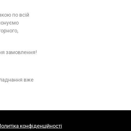
вкою по всій
опонуємо
торного,
ня замовлення!
бладнання вже
олитіка конфіденційності