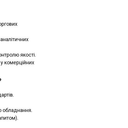
?
торгових
 аналітичних
онтролю якості.
 у комерційних
?
артів.
о обладнання.
апитом).