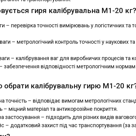
вується гиря калібрувальна М1-20 кг
ги – перевірка точності вимірювань у логістичних та 
ваги – метрологічний контроль точності у наукових та
аги – калібрування ваг для виробничих процесів та к
 – забезпечення відповідності метрологічним нормам
 обрати калібрувальну гирю М1-20 кг
а точність – відповідає вимогам метрологічних станд
ь – міцний матеріал та антикорозійне покриття.
 застосування – підходить для різних видів ваговог
с – додатковий захист під час транспортування (за з