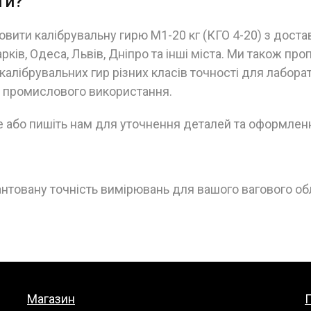
ти?
вити калібрувальну гирю М1-20 кг (КГО 4-20) з доста
Харків, Одеса, Львів, Дніпро та інші міста. Ми також пр
калібрувальних гир різних класів точності для лабора
а промислового використання.
е або пишіть нам для уточнення деталей та оформлен
антовану точність вимірювань для вашого вагового о
Магазин
П