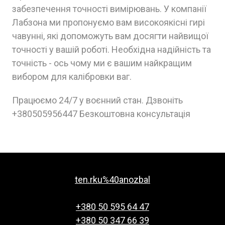
забезпечення точності вимірювань. У компанії
Лабзона ми пропонуємо вам високоякісні гирі
чавунні, які допоможуть вам досягти найвищої
точності у вашій роботі. Необхідна надійність та
точність - ось чому ми є вашим найкращим
вибором для калібровки ваг.
Працюємо 24/7 у воєнний стан. Дзвоніть
+380505956447 Безкоштовна консультація
ten.rku%40anozbal
+380 50 595 64 47
+380 50 347 66 39