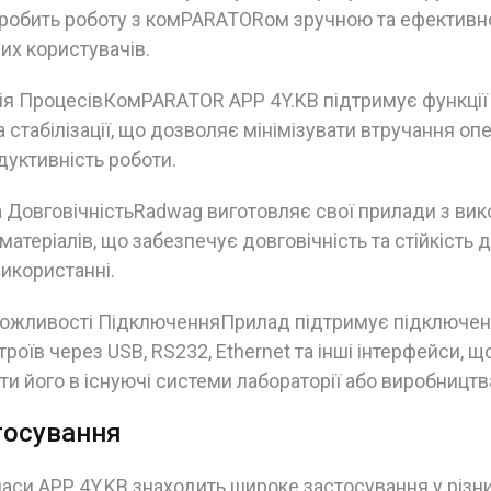
 робить роботу з комPARATORом зручною та ефективно
их користувачів.
ція ПроцесівКомPARATOR APP 4Y.KB підтримує функції
а стабілізації, що дозволяє мінімізувати втручання оп
уктивність роботи.
та ДовговічністьRadwag виготовляє свої прилади з ви
матеріалів, що забезпечує довговічність та стійкість 
икористанні.
Можливості ПідключенняПрилад підтримує підключен
троїв через USB, RS232, Ethernet та інші інтерфейси, 
ати його в існуючі системи лабораторії або виробництв
тосування
и APP 4Y.KB знаходить широке застосування у різни