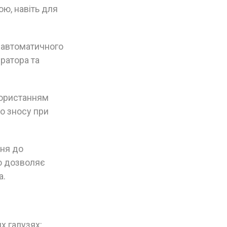
ю, навіть для
 автоматичного
ератора та
користанням
до зносу при
ня до
що дозволяє
а.
х галузях: