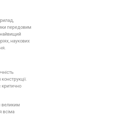
рилад,
дяки передовим
є найвищий
ріях, наукових
ня.
чність
 конструкції.
є критично
й великим
я всіма