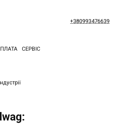
+380993476639
ОПЛАТА
СЕРВІС
dwag: