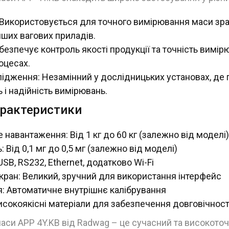
 Використовується для точного вимірювання маси зра
нших вагових приладів.
абезпечує контроль якості продукції та точність вимір
оцесах.
ідження: Незамінний у дослідницьких установах, де 
 і надійність вимірювань.
арактеристики
навантаження: Від 1 кг до 60 кг (залежно від моделі)
 Від 0,1 мг до 0,5 мг (залежно від моделі)
USB, RS232, Ethernet, додатково Wi-Fi
кран: Великий, зручний для використання інтерфейс
я: Автоматичне внутрішнє калібрування
исокоякісні матеріали для забезпечення довговічност
си APP 4Y.KB від Radwag – це сучасний та високоточ