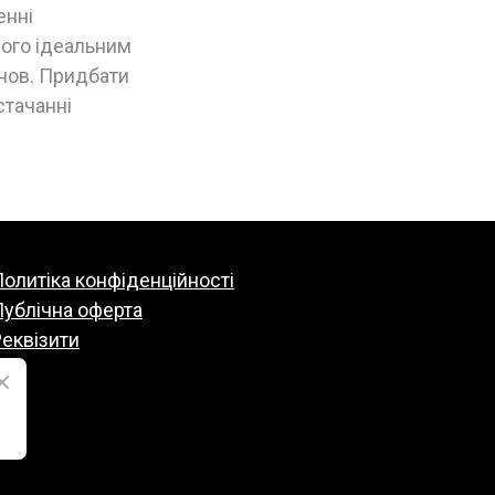
енні
його ідеальним
анов. Придбати
стачанні
олитіка конфіденційності
Публічна оферта
еквізити