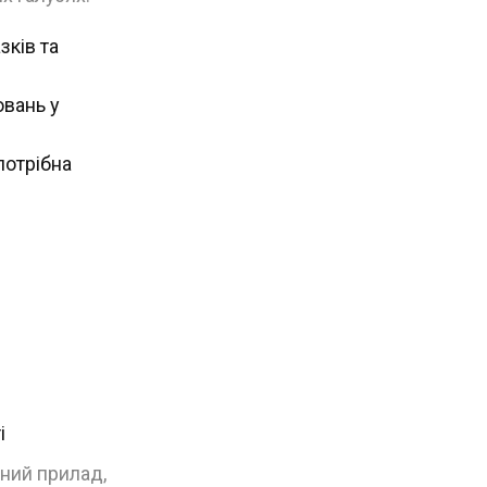
зків та
ювань у
потрібна
і
ний прилад,