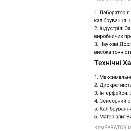
Лабораторії:
калібрування і
Індустрія: З
виробничих пр
Наукові Досл
висока точність
Технічні Х
Максимальне 
Дискретність:
Інтерфейси: 
Сенсорний е
Калібруванн
Матеріали: В
КомPARATOR ма