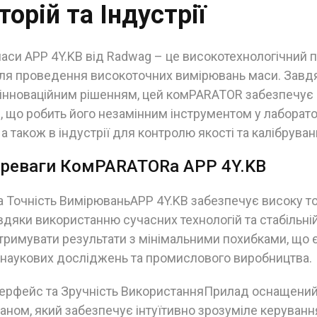
орій та Індустрії
си APP 4Y.KB від Radwag – це високотехнологічний п
ля проведення високоточних вимірювань маси. Зав
а інноваційним рішенням, цей комPARATOR забезпечу
і, що робить його незамінним інструментом у лаборато
а також в індустрії для контролю якості та калібруван
ереваги КомPARATORа APP 4Y.KB
 Точність ВимірюваньAPP 4Y.KB забезпечує високу то
дяки використанню сучасних технологій та стабільній
тримувати результати з мінімальними похибками, що 
наукових досліджень та промислового виробництва.
нтерфейс та Зручність ВикористанняПрилад оснащени
ном, який забезпечує інтуїтивно зрозуміле керуванн