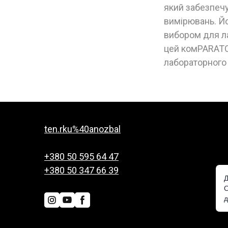
який забезпечу
вимірювань. Йо
вибором для ла
цей комPARATO
лабораторного
ten.rku%40anozbal
+380 50 595 64 47
+380 50 347 66 39
Д
О
д