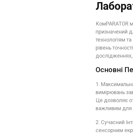
Лаборат
КомPARATOR ма
призначений д
технологіям т
рівень точност
дослідженнях, 
Основні П
1. Максимальна
вимірювань зав
Це дозволяє о
важливим для 
2. Сучасний І
сенсорним екра