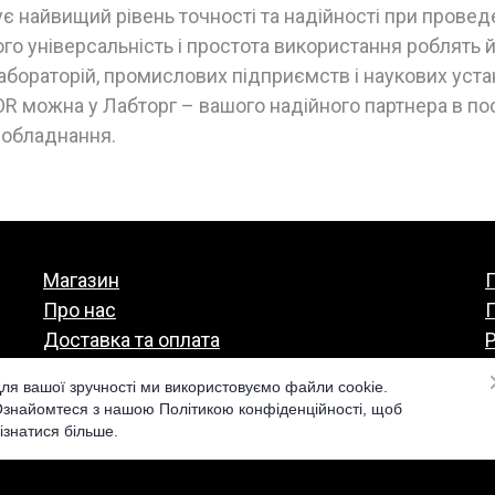
є найвищий рівень точності та надійності при провед
го універсальність і простота використання роблять 
бораторій, промислових підприємств і наукових уст
R можна у Лабторг – вашого надійного партнера в по
 обладнання.
Магазин
П
Про нас
Доставка та оплата
Р
Гарантія та повернення
ля вашої зручності ми використовуємо файли cookie.
знайомтеся з нашою Політикою конфіденційності, щоб
ізнатися більше.