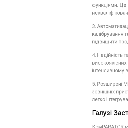
функціями. Це
некваліфікован
3. Автоматиза
калібрування т
підвищити прод
4. Надійність 
високоякісних 
інтенсивному в
5. Розширені 
зовнішніх прис
легко інтегрув
Галузі Зас
КомPARATOR мас