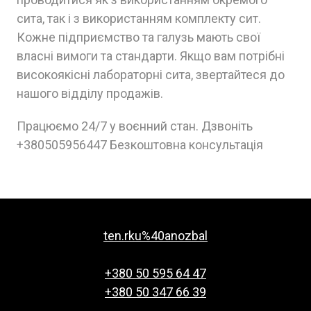
сита, так і з використанням комплекту сит.
Кожне підприємство та галузь мають свої
власні вимоги та стандарти. Якщо вам потрібні
високоякісні лабораторні сита, звертайтеся до
нашого відділу продажів.
Працюємо 24/7 у воєнний стан. Дзвоніть
+380505956447 Безкоштовна консультація
ten.rku%40anozbal
+380 50 595 64 47
+380 50 347 66 39