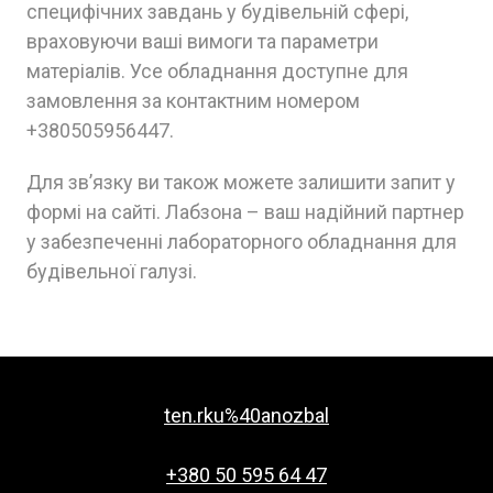
специфічних завдань у будівельній сфері,
враховуючи ваші вимоги та параметри
матеріалів. Усе обладнання доступне для
замовлення за контактним номером
+380505956447.
Для зв’язку ви також можете залишити запит у
формі на сайті. Лабзона – ваш надійний партнер
у забезпеченні лабораторного обладнання для
будівельної галузі.
ten.rku%40anozbal
+380 50 595 64 47