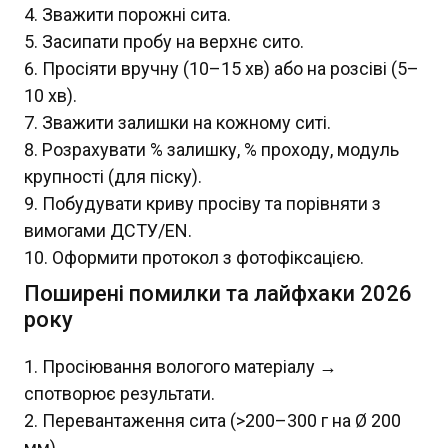
Зважити порожні сита.
Засипати пробу на верхнє сито.
Просіяти вручну (10–15 хв) або на розсіві (5–
10 хв).
Зважити залишки на кожному ситі.
Розрахувати % залишку, % проходу, модуль
крупності (для піску).
Побудувати криву просіву та порівняти з
вимогами ДСТУ/EN.
Оформити протокол з фотофіксацією.
Поширені помилки та лайфхаки 2026
року
Просіювання вологого матеріалу →
спотворює результати.
Перевантаження сита (>200–300 г на Ø 200
мм).