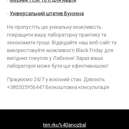
-
Універсальний штатив Бунзена
Не пропустіть цю унікальну можливість
покращити вашу лабораторну практику та
зекономити гроші. Відвідайте наш веб-сайт та
використовуйте можливості Black Friday для
вигідних покупок у Лабзона! Зараз ваша
лабораторія може бути ще ефективнішою!
Працюємо 24/7 у воєнний стан. Дзвоніть
+380505956447 Безкоштовна консультація
ten.rku%40anozbal