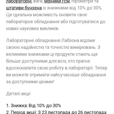
лабораторні
, ваги,
мірники гсм
, пірометри та
штативи бунзена
зі знижками від 10% до 30%.
Це ідеальна можливість оновити своє
лабораторне обладнання або підготуватися до
нових наукових викликів.
Лабораторне обладнання Лабзона відоме
своєю надійністю та точністю вимірювань. З
великими знижками ці продукти стають ще
більше доступними для всіх, хто прагне
вдосконалити свою роботу в лабораторії. Тепер
ви можете отримати найсучасніше обладнання
за доступними цінами!
Деталі акції
Знижка: Від 10% до 30%
Період акції: З 23 листопада до 26 листопада