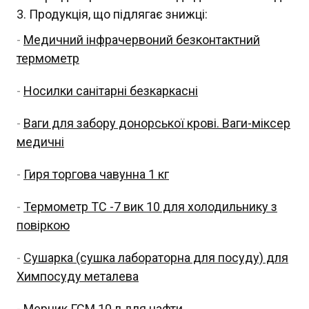
Продукція, що підлягає знижці:
-
Медичний інфрачервоний безконтактний
термометр
-
Носилки санітарні безкаркасні
-
Ваги для забору донорської крові. Ваги-міксер
медичні
-
Гиря торгова чавунна 1 кг
-
Термометр ТС -7 вик 10 для холодильнику з
повіркою
-
Сушарка (сушка лабораторна для посуду) для
Химпосуду металева
-
Мерник ГСМ 10 л для нафти