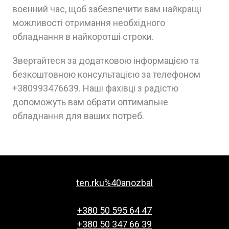
воєнний час, щоб забезпечити вам найкращі
можливості отримання необхідного
обладнання в найкоротші строки.
Звертайтеся за додатковою інформацією та
безкоштовною консультацією за телефоном
+380993476639. Наші фахівці з радістю
допоможуть вам обрати оптимальне
обладнання для ваших потреб.
ten.rku%40anozbal
+380 50 595 64 47
+380 50 347 66 39