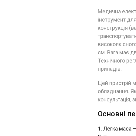
Медична елект
інструмент для
конструкція (в
транспортувати
високоякісног
см. Вага має д
Технічного ре
приладів.
Цей пристрій 
обладнання. Я
консультація, 
Основні пе
Легка маса — 