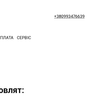
+380993476639
ОПЛАТА
СЕРВІС
овлят: