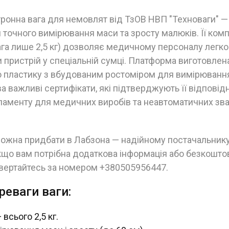
ронна вага для немовлят від ТзОВ НВП "Техноваги" —
 точного вимірювання маси та зросту малюків. Її ком
ага лише 2,5 кг) дозволяє медичному персоналу легко
 пристрій у спеціальній сумці. Платформа виготовлен
о пластику з вбудованим ростоміром для вимірювання
ва важливі сертифікати, які підтверджують її відповід
гламенту для медичних виробів та неавтоматичних зв
можна придбати в Лабзона — надійному постачальник
кщо вам потрібна додаткова інформація або безкошто
звертайтесь за номером +380505956447.
реваги ваги:
всього 2,5 кг.