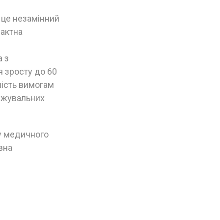
 це незамінний
пактна
а з
 зросту до 60
ність вимогам
ажувальних
у медичного
вна