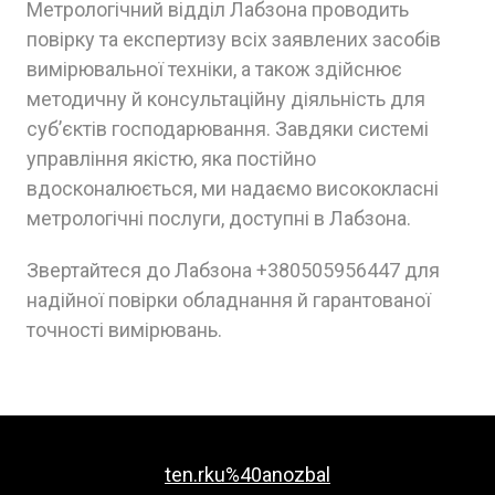
Метрологічний відділ Лабзона проводить
повірку та експертизу всіх заявлених засобів
вимірювальної техніки, а також здійснює
методичну й консультаційну діяльність для
суб’єктів господарювання. Завдяки системі
управління якістю, яка постійно
вдосконалюється, ми надаємо висококласні
метрологічні послуги, доступні в Лабзона.
Звертайтеся до Лабзона +380505956447 для
надійної повірки обладнання й гарантованої
точності вимірювань.
ten.rku%40anozbal