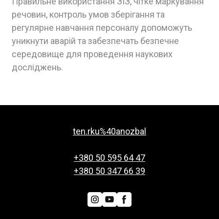
Правильне використання ЗІЗ, чітке маркування
речовин, контроль умов зберігання та
регулярне навчання персоналу допоможуть
уникнути аварій та забезпечать безпечне
середовище для проведення наукових
досліджень.
ten.rku%40anozbal
+380 50 595 64 47
+380 50 347 66 39