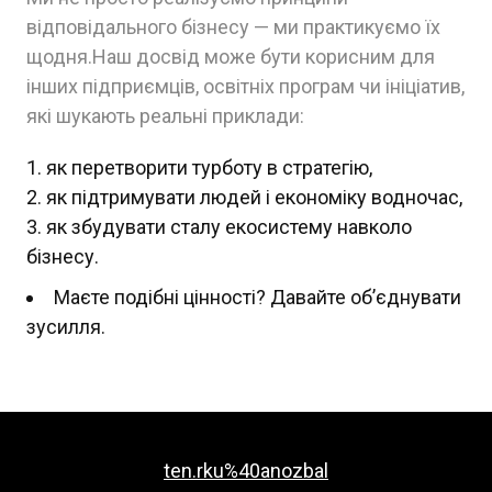
відповідального бізнесу — ми практикуємо їх
щодня.Наш досвід може бути корисним для
інших підприємців, освітніх програм чи ініціатив,
які шукають реальні приклади:
як перетворити турботу в стратегію,
як підтримувати людей і економіку водночас,
як збудувати сталу екосистему навколо
бізнесу.
Маєте подібні цінності? Давайте об’єднувати
зусилля.
ten.rku%40anozbal