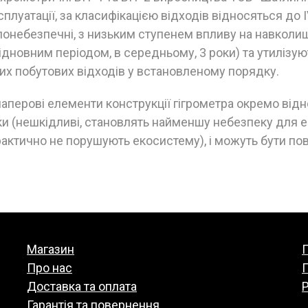
сплуатації, за класифікацією відходів відносяться до 
лонебезпечні, з низьким ступенем впливу на навколи
дновним періодом, в середньому, 3 роки) та утилізую
их побутових відходів у встановленому порядку.
паперові елементи конструкції гігрометра окремо від
и (нешкідливі, становлять найменшу небезпеку для е
рактично не порушують екосистему), і можуть бути по
Магазин
П
Про нас
Доставка та оплата
Р
Гарантія та повернення