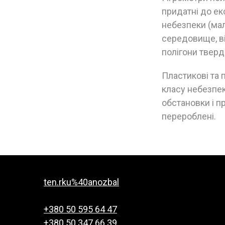
придатні до ек
небезпеки (ма
середовище, ві
полігони тверд
Пластикові та 
класу небезпек
обстановки і п
перероблені.
ten.rku%40anozbal
+380 50 595 64 47
+380 50 347 66 39