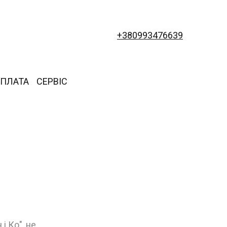
+380993476639
ОПЛАТА
СЕРВІС
і Ко", не