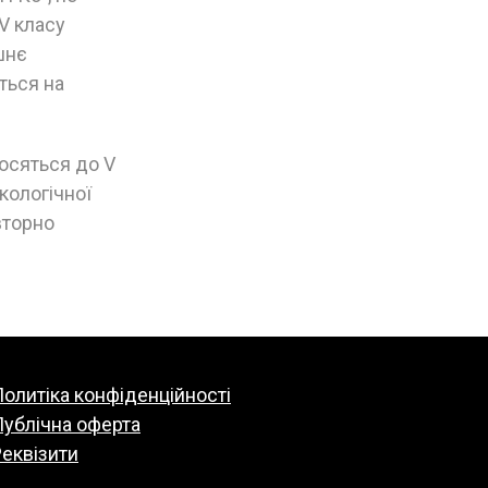
IV класу
шнє
ться на
носяться до V
кологічної
вторно
олитіка конфіденційності
Публічна оферта
еквізити