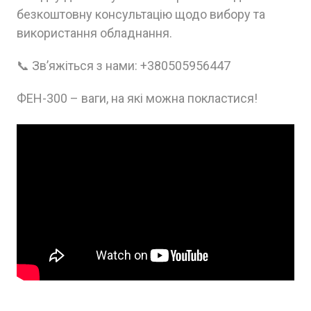
безкоштовну консультацію щодо вибору та
використання обладнання.
📞 Зв’яжіться з нами: +380505956447
ФЕН-300 – ваги, на які можна покластися!