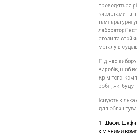
проводяться рі
кислотами та п
температурні у
лабораторії вс
столи та стойк
металу в суціль
Під час вибору
виробів, щоб в
Крім того, ком
робіт, які буду
Існують кілька
для облаштуван
Шафи
: Шафи
хімічними комп