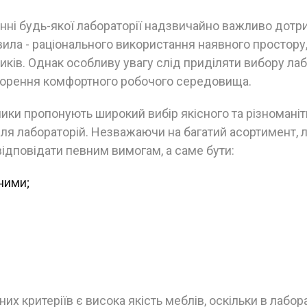
нні будь-якої лабораторії надзвичайно важливо дотр
ила - раціонального використання наявного простору
ників. Однак особливу увагу слід приділяти вибору ла
ворення комфортного робочого середовища.
ики пропонують широкий вибір якісного та різноманіт
ля лабораторій. Незважаючи на багатий асортимент, 
відповідати певним вимогам, а саме бути:
ними;
их критеріїв є висока якість меблів, оскільки в лабор