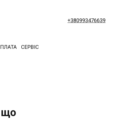
+380993476639
ОПЛАТА
СЕРВІС
а що