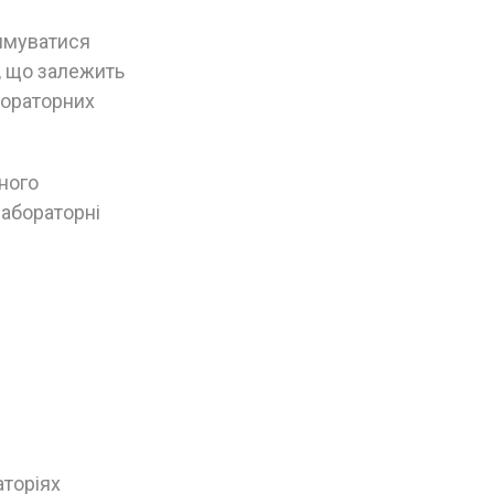
имуватися
, що залежить
бораторних
ного
лабораторні
аторіях