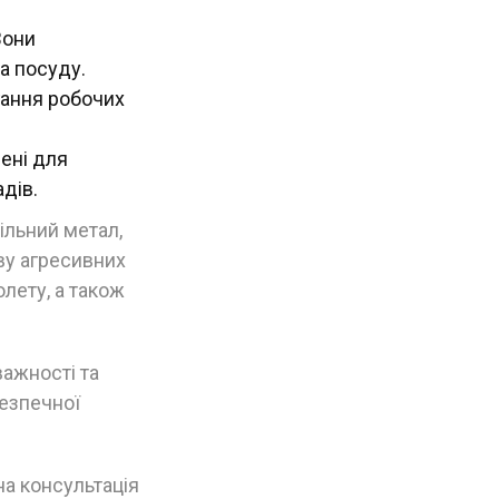
Вони
а посуду.
гання робочих
чені для
адів.
ільний метал,
иву агресивних
олету, а також
важності та
безпечної
а консультація