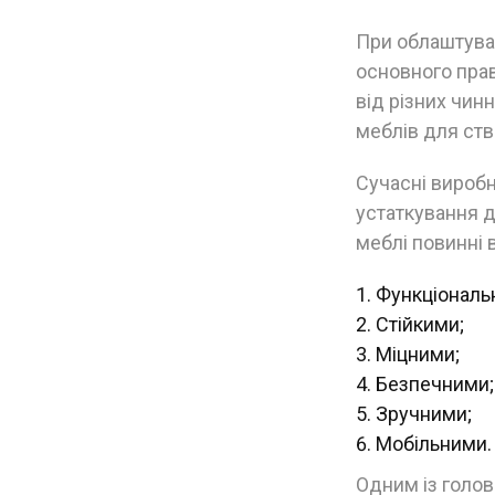
При облаштува
основного прав
від різних чин
меблів для ст
Сучасні виробн
устаткування д
меблі повинні 
Функціональ
Стійкими;
Міцними;
Безпечними;
Зручними;
Мобільними.
Одним із головн