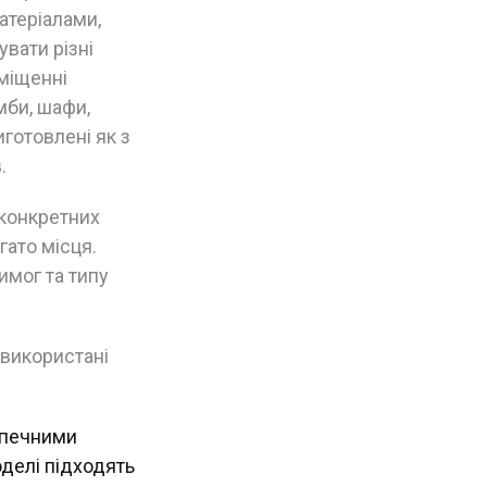
атеріалами,
вати різні
иміщенні
мби, шафи,
готовлені як з
.
 конкретних
гато місця.
имог та типу
 використані
зпечними
делі підходять