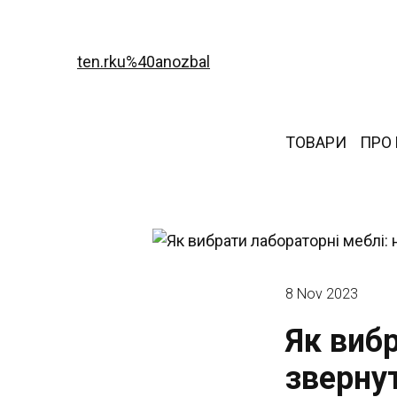
ten.rku%40anozbal
ТОВАРИ
ПРО
8 Nov 2023
Як вибр
зверну