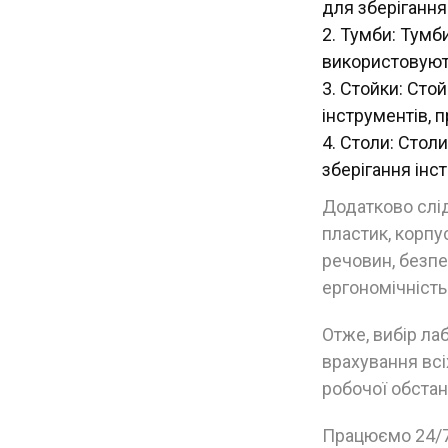
для зберігання
Тумби: Тумби 
використовують
Стойки: Стой
інструментів, 
Столи: Столи 
зберігання інс
Додатково слід
пластик, корпус
речовин, безпек
ергономічність
Отже, вибір ла
врахування всі
робочої обстан
Працюємо 24/7