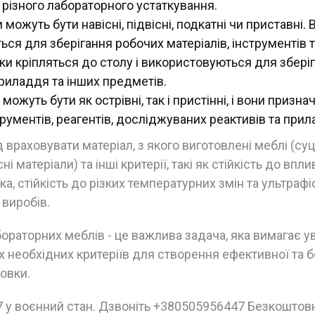
 різного лабораторного устаткування.
можуть бути навісні, підвісні, подкатні чи приставні. 
ся для зберігання робочих матеріалів, інструментів т
ки кріпляться до столу і використовуються для збері
приладдя та інших предметів.
можуть бути як острівні, так і пристінні, і вони призна
трументів, реагентів, досліджуваних реактивів та прил
 враховувати матеріал, з якого виготовлені меблі (суц
ні матеріали) та інші критерії, такі як стійкість до впл
а, стійкість до різких температурних змін та ультрафі
 виробів.
бораторних меблів - це важлива задача, яка вимагає у
х необхідних критеріїв для створення ефективної та 
овки.
 у воєнний стан. Дзвоніть +380505956447 Безкоштовн