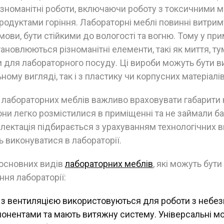
зноманітні роботи, включаючи роботу з токсичними м
родуктами горіння. Лабораторні меблі повинні витриму
мови, бути стійкими до вологості та вогню. Тому у пр
тановлюються різноманітні елементи, такі як миття, ту
и для лабораторного посуду. Ці вироби можуть бути ви
ному вигляді, так і з пластику чи корпусних матеріалів
 лабораторних меблів важливо враховувати габарити
они легко розмістилися в приміщенні та не займали ба
плектація підбирається з урахуванням технологічних в
ть виконуватися в лабораторії.
 основних видів
лабораторних меблів
, які можуть бути
ня лабораторії:
 з вентиляцією використовуються для роботи з небе
онентами та мають витяжну систему. Універсальні мо