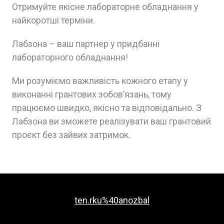
Отримуйте якісне лабораторне обладнання у
найкоротші терміни.
Лабзона – ваш партнер у придбанні
лабораторного обладнання!
Ми розуміємо важливість кожного етапу у
виконанні грантових зобов’язань, тому
працюємо швидко, якісно та відповідально. З
Лабзона ви зможете реалізувати ваш грантовий
проєкт без зайвих затримок.
ten.rku%40anozbal