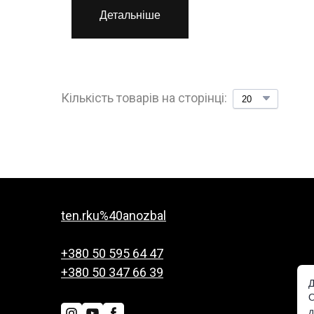
Детальніше
Кількість товарів на сторінці:
ten.rku%40anozbal
+380 50 595 64 47
+380 50 347 66 39
Д
О
д