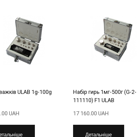
важків ULAB 1g-100g
Набір гирь 1мг-500г (G-2-
111110) F1 ULAB
0.00 UAH
17 160.00 UAH
етальніше
Детальніше