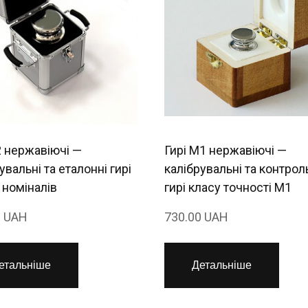
2 нержавіючі —
Гирі М1 нержавіючі —
увальні та еталонні гирі
калібрувальні та контрол
 номіналів
гирі класу точності М1
0 UAH
730.00 UAH
етальніше
Детальніше