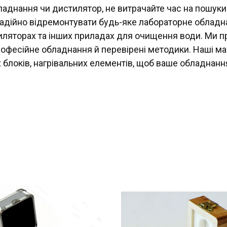
ладнання чи дистилятор, не витрачайте час на пошуки
ійно відремонтувати будь-яке лабораторне обладнан
иляторах та інших приладах для очищення води. Ми пра
офесійне обладнання й перевірені методики. Наші май
х блоків, нагрівальних елементів, щоб ваше обладнанн