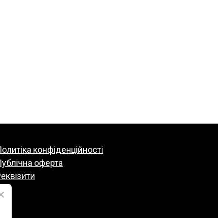
олитіка конфіденційності
Публічна оферта
еквізити