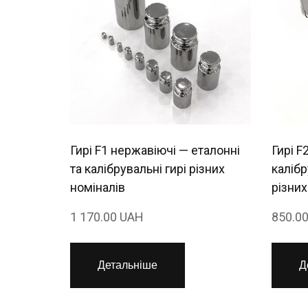
Гирі F1 нержавіючі — еталонні
Гирі F
та калібрувальні гирі різних
калібр
номіналів
різних
1 170.00 UAH
850.0
Детальніше
Д