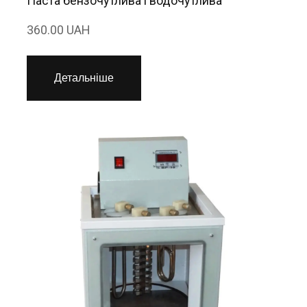
Паста бензочутлива і водочутлива
360.00 UAH
Детальніше