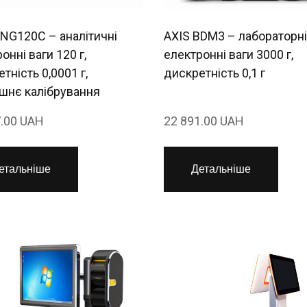
ANG120C – аналітичні
AXIS BDM3 – лабораторні
онні ваги 120 г,
електронні ваги 3000 г,
тність 0,0001 г,
дискретність 0,1 г
ішнє калібрування
7.00 UAH
22 891.00 UAH
етальніше
Детальніше