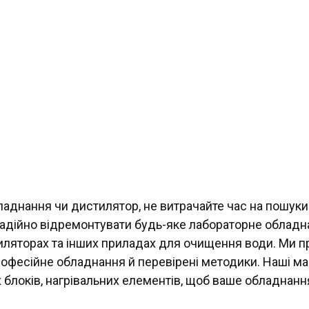
ладнання чи дистилятор, не витрачайте час на пошуки
ійно відремонтувати будь-яке лабораторне обладнан
иляторах та інших приладах для очищення води. Ми пра
офесійне обладнання й перевірені методики. Наші май
х блоків, нагрівальних елементів, щоб ваше обладнанн