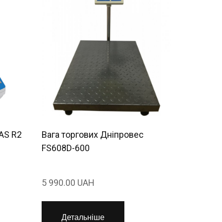
AS R2
Вага торгових Дніпровес
FS608D-600
5 990.00 UAH
Детальніше