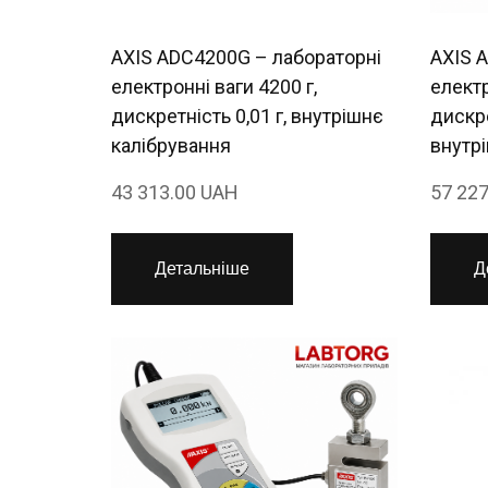
AXIS ADC4200G – лабораторні
AXIS 
електронні ваги 4200 г,
електр
дискретність 0,01 г, внутрішнє
дискре
калібрування
внутр
43 313.00 UAH
57 22
Детальніше
Д