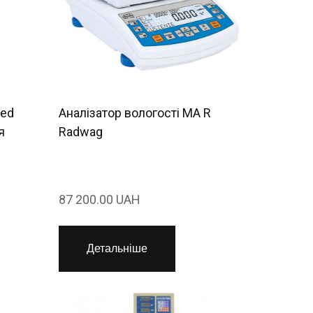
sed
Аналізатор вологості MA R
я
Radwag
87 200.00 UAH
Детальніше