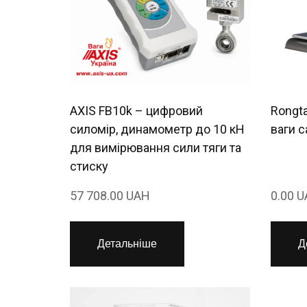
AXIS FB10k – цифровий
Rongta
силомір, динамометр до 10 кН
ваги 
для вимірювання сили тяги та
стиску
57 708.00 UAH
0.00 
Детальніше
Д