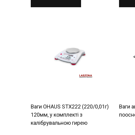
Ваги OHAUS STX222 (220/0,01г)
Ваги 
120мм, у комплекті з
поосн
калібрувальною гирею