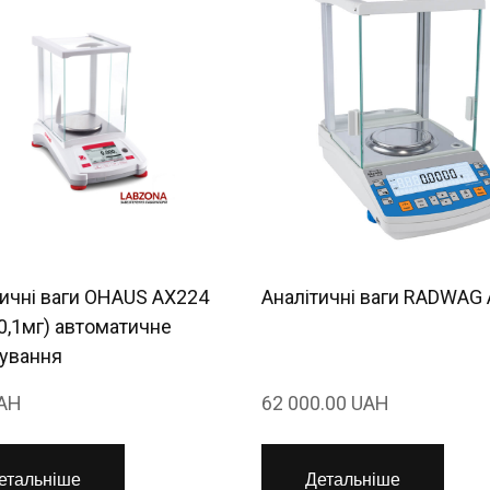
тичні ваги OHAUS AX224
Аналітичні ваги RADWAG 
0,1мг) автоматичне
рування
UAH
62 000.00 UAH
етальніше
Детальніше