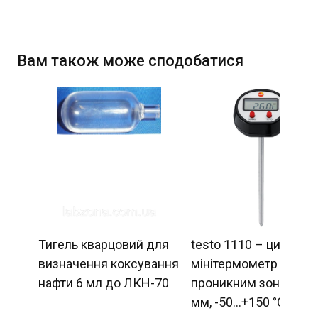
Вам також може сподобатися
Тигель кварцовий для
testo 1110 – цифров
визначення коксування
мінітермометр із
нафти 6 мл до ЛКН-70
проникним зондом 1
мм, -50…+150 °C