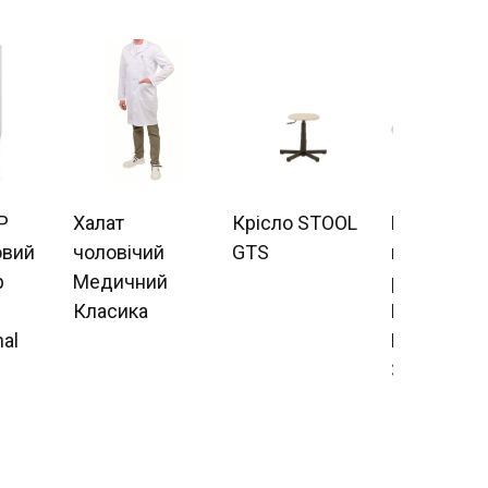
P
Халат
Крісло STOOL
Ручний
овий
чоловічий
GTS
високоточ
р
Медичний
рН-метр
Класика
HORIBA
al
LAQUAtwin
33