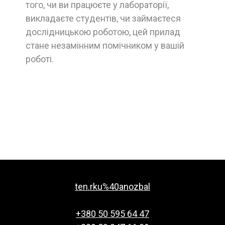
того, чи ви працюєте у лабораторії,
викладаєте студентів, чи займаєтеся
дослідницькою роботою, цей прилад
стане незамінним помічником у вашій
роботі.
ten.rku%40anozbal
+380 50 595 64 47