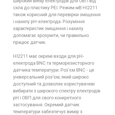
широкий вибір електродів для ОВП від
скла до пластику PEI. Режим мВ HI2211
також корисний для перевірки зміщення
і нахилу pH-електрода. Розуміння
характеристик зміщення і нахилу
допомагає зрозуміти, чи правильно
працює датчик.
HI2211 має окремі входи для pH-
електрода BNC та терморезисторного
датчика температури. Роз'єм BNC - це
універсальний роз'єм, який широко
доступний та дозволяє користувачеві
вибирати з широкого спектру електродів
pH і ОВП для свого конкретного
застосування. Окремий датчик
температури забезпечує вимір з