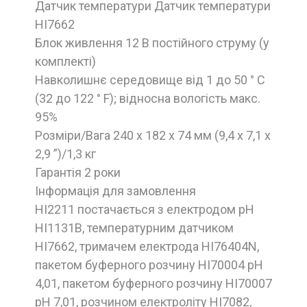
Датчик температури Датчик температури
HI7662
Блок живлення 12 В постійного струму (у
комплекті)
Навколишнє середовище від 1 до 50 ° C
(32 до 122 ° F); відносна вологість макс.
95%
Розміри/Вага 240 x 182 x 74 мм (9,4 x 7,1 x
2,9 ”)/1,3 кг
Гарантія 2 роки
Інформація для замовлення
HI2211 постачається з електродом рН
HI1131B, температурним датчиком
HI7662, тримачем електрода HI76404N,
пакетом буферного розчину HI70004 рН
4,01, пакетом буферного розчину HI70007
рН 7,01, розчином електроліту HI7082,