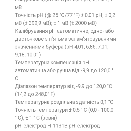
мВ
Точність рН (@ 25 °C/77 °F) ± 0,01 pH; ± 0,2
мВ (± 399,9 мВ); ± 1 мВ (± 2000 мВ)
Калібрування рН автоматичне, одно- або
двоточкове з п'ятьма запам'ятовуваними
значеннями буфера (pH 4,01, 6,86, 7,01,
9,18, 10,01)
Температурна компенсація pH
автоматична або ручна від -9,9 до 120,0 °
C
Діапазон температур від -9,9 до 120,0 °C
(14,2 до 248,0° F)
Температурна роздільна здатність 0,1 °C
Точність температури ± 0,5 ° C (0,0 - 100,0
° C); ± 1 ° C (зовні)
рН-електрод HI1131B рН-електрод