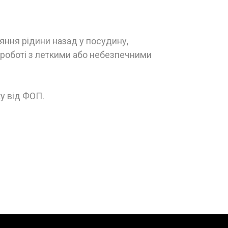
ння рідини назад у посудину,
и роботі з леткими або небезпечними
у від ФОП.