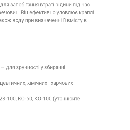
я запобігання втраті рідини під час
 речовин. Він ефективно уловлює краплі
акож воду при визначенні її вмісту в
 — для зручності у збиранні
цевтичних, хімічних і харчових
/23-100, КО-60, КО-100 (уточнюйте