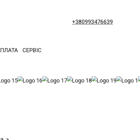
+380993476639
ОПЛАТА
СЕРВІС
на