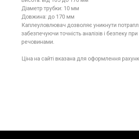
Діаметр трубки: 10 мм
Довжина: до 170 мм
Каплеуловлювач дозволяє уникнути потрапля
забезпечуючи точність аналізів і безпеку пр
речовинами.
Ціна на сайті вказана для оформлення рахунк