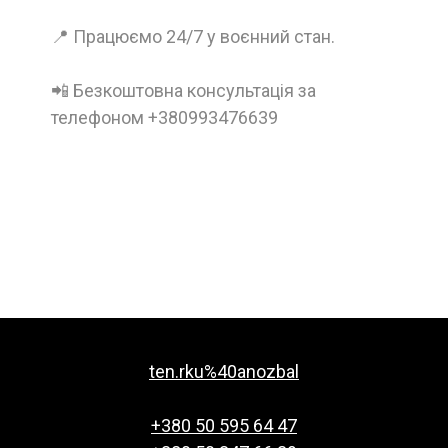
📍 Працюємо 24/7 у воєнний стан.
📲 Безкоштовна консультація за
телефоном +380993476639
ten.rku%40anozbal
+380 50 595 64 47