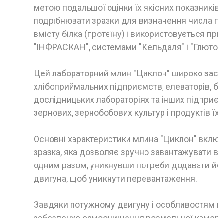
метою подальшої оцінки їх якісних показникі
подрібнювати зразки для визначення числа пад
вмісту білка (протеїну) і використовується п
"ІНФРАСКАН", системами "Кельдаля" і "Глюто
Цей лабораторний млин "Циклон" широко зас
хлібоприймальних підприємств, елеваторів, 
дослідницьких лабораторіях та інших підприє
зернових, зернобобових культур і продуктів ї
Основні характеристики млина "Циклон" вкл
зразка, яка дозволяє зручно завантажувати 
одним разом, уникнувши потреби додавати йо
двигуна, щоб уникнути перевантаження.
Завдяки потужному двигуну і особливостям к
забезпечує самоочищення розмельної камер