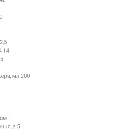
0
2,5
4 14
,5
ера, мл 200
ом І
ння, з 5