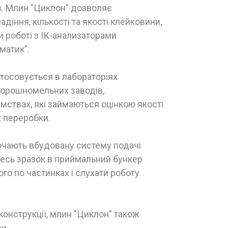
в. Млин "Циклон" дозволяє
іння, кількості та якості клейковини,
ри роботі з ІК-анализаторами
матик".
тосовується в лабораторіях
борошномельних заводів,
мствах, які займаються оцінкою якості
х переробки.
ючають вбудовану систему подачі
весь зразок в приймальний бункер
го по частинках і слухати роботу
онструкції, млин "Циклон" також
и.