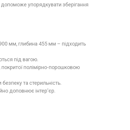
фа допоможе упорядкувати зберігання
900 мм, глибина 455 мм – підходить
аються під вагою.
і, покритої полімірно-порошковою
 безпеку та стерильність.
ійно доповнює інтер'єр.