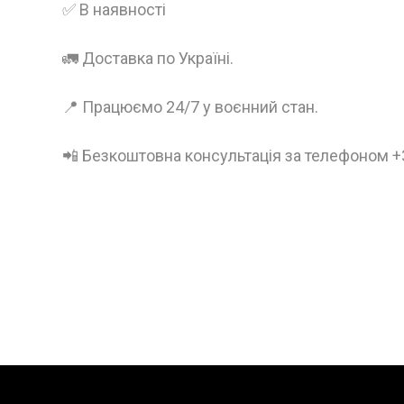
✅ В наявності
🚛 Доставка по Україні.
📍 Працюємо 24/7 у воєнний стан.
📲 Безкоштовна консультація за телефоном 