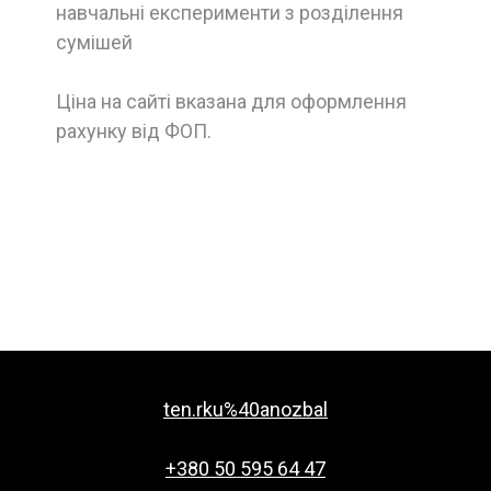
навчальні експерименти з розділення
сумішей
Ціна на сайті вказана для оформлення
рахунку від ФОП.
ten.rku%40anozbal
+380 50 595 64 47