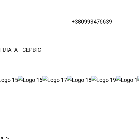
+380993476639
ОПЛАТА
СЕРВІС
на