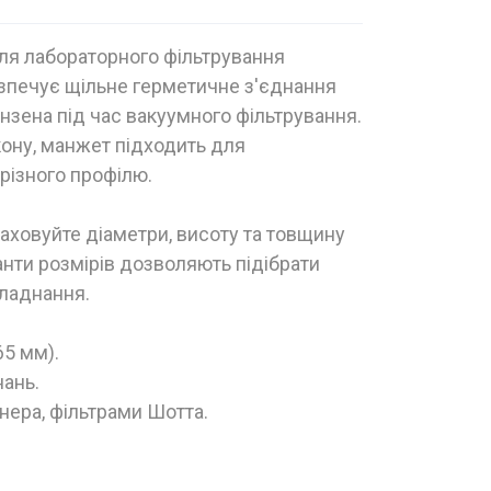
ля лабораторного фільтрування
езпечує щільне герметичне з'єднання
нзена під час вакуумного фільтрування.
ікону, манжет підходить для
різного профілю.
аховуйте діаметри, висоту та товщину
анти розмірів дозволяють підібрати
ладнання.
65 мм).
нань.
нера, фільтрами Шотта.