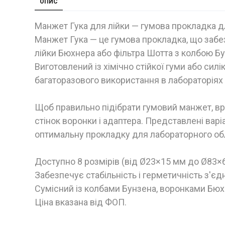
ОПИС
Манжет Гука для лійки — гумова прокладка д
Манжет Гука — це гумова прокладка, що заб
лійки Бюхнера або фільтра Шотта з колбою Бу
Виготовлений із хімічно стійкої гуми або сил
багаторазового використання в лабораторіях 
Щоб правильно підібрати гумовий манжет, вр
стінок воронки і адаптера. Представлені варі
оптимальну прокладку для лабораторного об
Доступно 8 розмірів (від Ø23×15 мм до Ø83×
Забезпечує стабільність і герметичність з'єд
Сумісний із колбами Бунзена, воронками Бюх
Ціна вказана від ФОП.