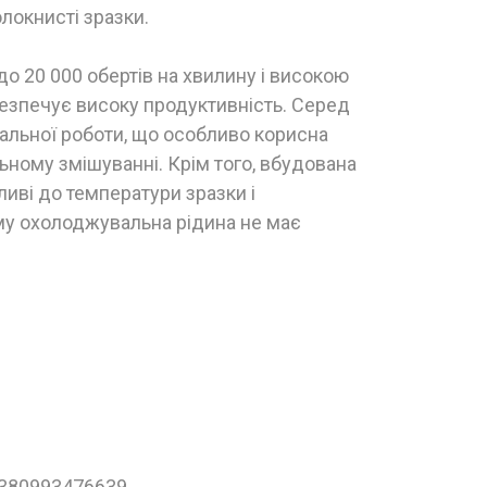
олокнисті зразки.
о 20 000 обертів на хвилину і високою
безпечує високу продуктивність. Серед
рвальної роботи, що особливо корисна
льному змішуванні. Крім того, вбудована
иві до температури зразки і
му охолоджувальна рідина не має
+380993476639