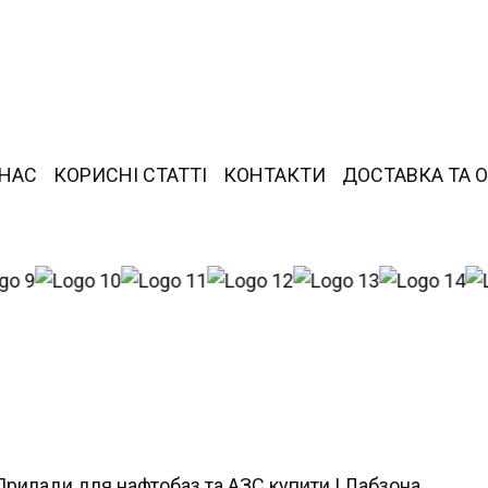
 НАС
КОРИСНІ СТАТТІ
КОНТАКТИ
ДОСТАВКА ТА 
Прилади для нафтобаз та АЗС купити | Лабзона