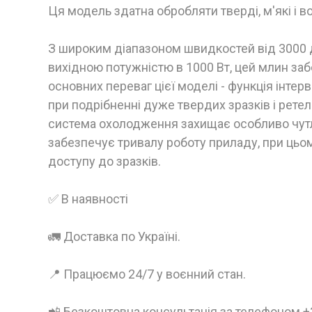
Ця модель здатна обробляти тверді, м'які і в
З широким діапазоном швидкостей від 3000 д
вихідною потужністю в 1000 Вт, цей млин за
основних переваг цієї моделі - функція інте
при подрібненні дуже твердих зразків і рете
система охолодження захищає особливо чутл
забезпечує тривалу роботу приладу, при цьо
доступу до зразків.
✅ В наявності
🚛 Доставка по Україні.
📍 Працюємо 24/7 у воєнний стан.
📲 Безкоштовна консультація за телефоном 