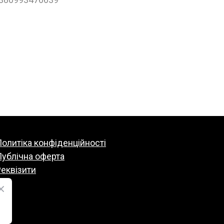
олитіка конфіденційності
Публічна оферта
еквізити