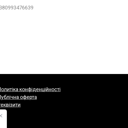
+380993476639
олитіка конфіденційності
Публічна оферта
еквізити