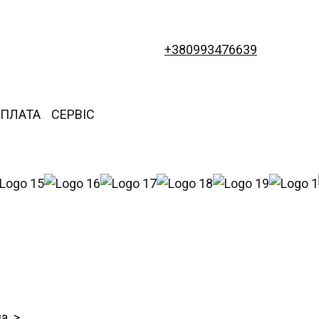
+380993476639
ОПЛАТА
СЕРВІС
на