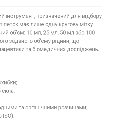
й інструмент, призначений для відбору
 піпеток має лише одну кругову мітку
ий об’єм: 10 мл, 25 мл, 50 мл або 100
ого заданого об’єму рідини, що
рмацевтики та біомедичних досліджень.
охибки;
 скла;
водними та органічними розчинами;
 ISO).