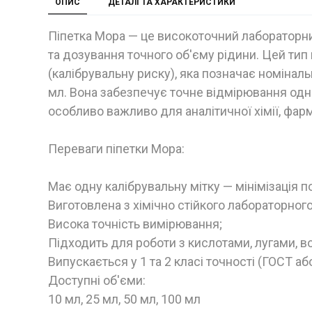
ОПИС
ДЕТАЛІ ТА ХАРАКТЕРИСТИКИ
Піпетка Мора — це високоточний лабораторни
та дозування точного об'єму рідини. Цей тип
(калібрувальну риску), яка позначає номінальн
мл. Вона забезпечує точне відмірювання одн
особливо важливо для аналітичної хімії, фа
Переваги піпетки Мора:
Має одну калібрувальну мітку — мінімізація п
Виготовлена з хімічно стійкого лабораторного
Висока точність вимірювання;
Підходить для роботи з кислотами, лугами, 
Випускається у 1 та 2 класі точності (ГОСТ або
Доступні об'єми:
10 мл, 25 мл, 50 мл, 100 мл