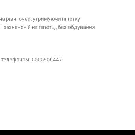
а рівні очей, утримуючи піпетку
 зазначеній на піпетці, без обдування
за телефоном: 0505956447