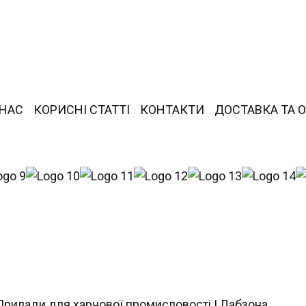
 НАС
КОРИСНІ СТАТТІ
КОНТАКТИ
ДОСТАВКА ТА 
Прилади для харчової промисловості | Лабзона