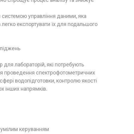
й системою управління даними, яка
 легко експортувати їх для подальшого
сліджень
 для лабораторій, які потребують
 для проведення спектрофотометричних
у сфері водопідготовки, контролю якості
ох інших напрямків.
озумілим керуванням