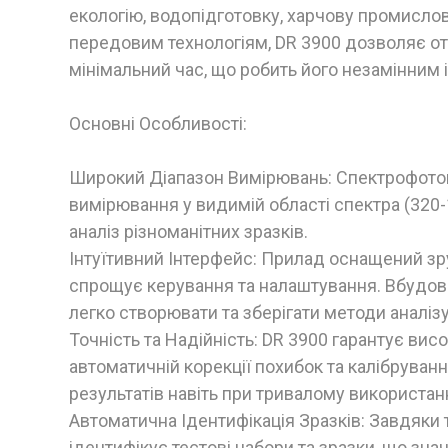
екологію, водопідготовку, харчову промислов
передовим технологіям, DR 3900 дозволяє от
мінімальний час, що робить його незамінним
Основні Особливості:
Широкий Діапазон Вимірювань: Спектрофото
вимірювання у видимій області спектра (320
аналіз різноманітних зразків.
Інтуїтивний Інтерфейс: Прилад оснащений з
спрощує керування та налаштування. Вбудо
легко створювати та зберігати методи аналізу
Точність та Надійність: DR 3900 гарантує вис
автоматичній корекції похибок та калібруван
результатів навіть при тривалому використанн
Автоматична Ідентифікація Зразків: Завдяки 
ідентифікує тестові набори та зразки, що зн