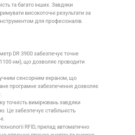
ість та багато інших. Завдяки
римувати високоточні результати за
 інструментом для професіоналів.
метр DR 3900 забезпечує точне
-1100 нм), що дозволяє проводити
ручним сенсорним екраном, що
ване програмне забезпечення дозволяє
.
оку точність вимірювань завдяки
ню. Це забезпечує стабільність
і.
технології RFID, прилад автоматично
ачно спрощує процес аналізу та знижує