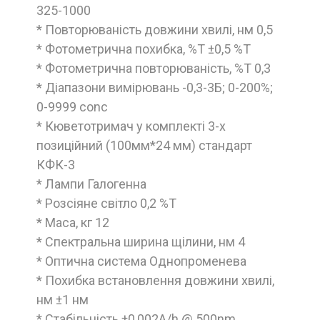
325-1000
* Повторюваність довжини хвилі, нм 0,5
* Фотометрична похибка, %Т ±0,5 %T
* Фотометрична повторюваність, %Т 0,3
* Діапазони вимірювань -0,3-3Б; 0-200%;
0-9999 conc
* Кюветотримач у комплекті 3-х
позиційний (100мм*24 мм) стандарт
КФК-3
* Лампи Галогенна
* Розсіяне світло 0,2 %Т
* Маса, кг 12
* Спектральна ширина щілини, нм 4
* Оптична система Однопроменева
* Похибка встановлення довжини хвилі,
нм ±1 нм
* Стабільність ±0,002A/h @ 500nm