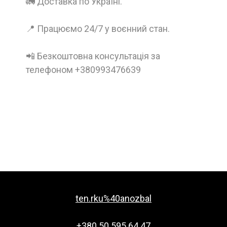
🚛 Доставка по Україні.
📍 Працюємо 24/7 у воєнний стан.
📲 Безкоштовна консультація за
телефоном +380993476639
ten.rku%40anozbal
+380 50 595 64 47