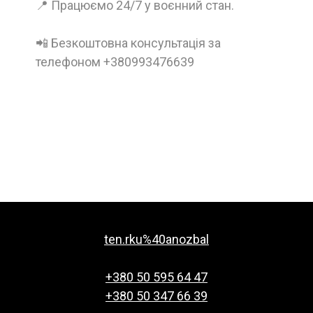
📍 Працюємо 24/7 у воєнний стан.
📲 Безкоштовна консультація за
телефоном +380993476639
ten.rku%40anozbal
+380 50 595 64 47
+380 50 347 66 39