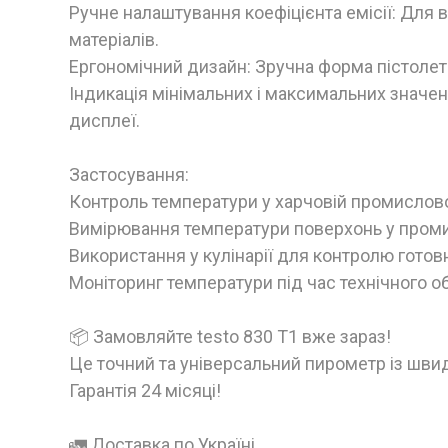
Ручне налаштування коефіцієнта емісії: Для
матеріалів.
Ергономічний дизайн: Зручна форма пістоле
Індикація мінімальних і максимальних значе
дисплеї.
Застосування:
Контроль температури у харчовій промислово
Вимірювання температури поверхонь у пром
Використання у кулінарії для контролю готовн
Моніторинг температури під час технічного 
📦 Замовляйте testo 830 Т1 вже зараз!
Це точний та універсальний пирометр із швид
Гарантія 24 місяці!
🚛 Доставка по Україні.