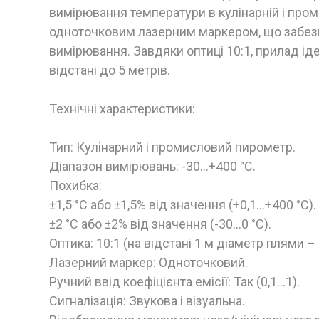
вимірювання температури в кулінарній і про
одноточковим лазерним маркером, що забезп
вимірювання. Завдяки оптиці 10:1, прилад ід
відстані до 5 метрів.
Технічні характеристики:
Тип: Кулінарний і промисловий пирометр.
Діапазон вимірювань: -30…+400 °C.
Похибка:
±1,5 °C або ±1,5% від значення (+0,1...+400 °C).
±2 °C або ±2% від значення (-30...0 °C).
Оптика: 10:1 (на відстані 1 м діаметр плями –
Лазерний маркер: Одноточковий.
Ручний ввід коефіцієнта емісії: Так (0,1...1).
Сигналізація: Звукова і візуальна.