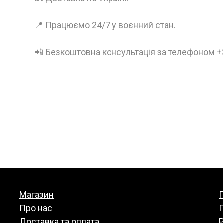
📍 Працюємо 24/7 у воєнний стан.
📲 Безкоштовна консультація за телефоном 
Магазин
П
Про нас
Доставка та оплата
Р