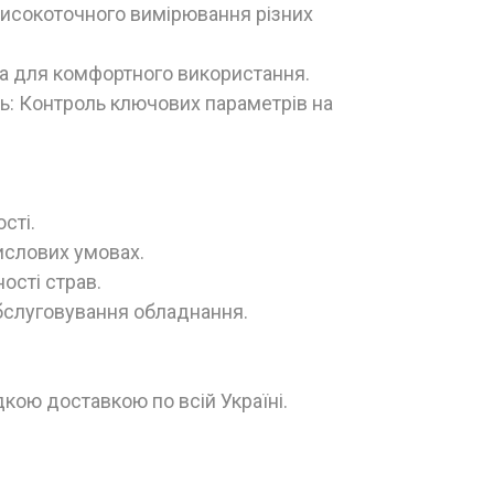
 високоточного вимірювання різних
та для комфортного використання.
нь: Контроль ключових параметрів на
сті.
ислових умовах.
ості страв.
обслуговування обладнання.
кою доставкою по всій Україні.