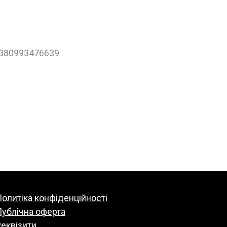
+380993476639
олитіка конфіденційності
Публічна оферта
еквізити