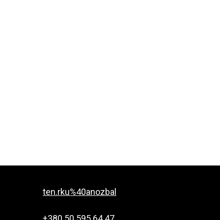
ten.rku%40anozbal
+380 50 595 64 47