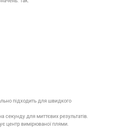
начень: Так.
ально підходить для швидкого
на секунду для миттєвих результатів.
ує центр вимірюваної плями.