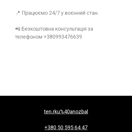
📍 Працюємо 24/7 у воєнний стан.
📲 Безкоштовна консультація за
телефоном +380993476639
ten.rku%40anozbal
+380 50 595 64 47