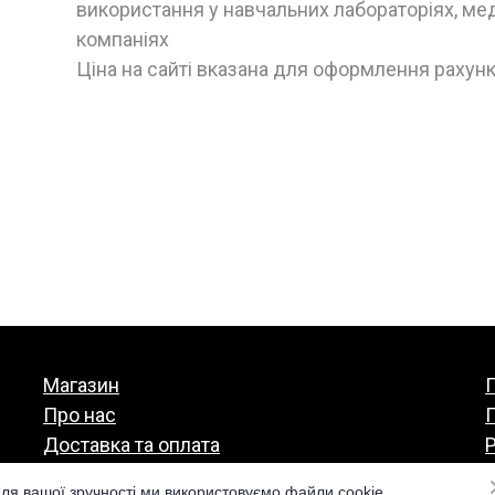
використання у навчальних лабораторіях, ме
компаніях
Ціна на сайті вказана для оформлення рахунк
Магазин
П
Про нас
Доставка та оплата
Р
Гарантія та повернення
ля вашої зручності ми використовуємо файли cookie.