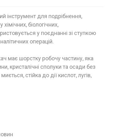
ий інструмент для подрібнення,
 хімічних, біологічних,
ористовується у поєднанні зі ступкою
налітичних операцій.
кач має шорстку робочу частину, яка
и, кристалічні сполуки та осади без
миється, стійка до дії кислот, лугів,
човин