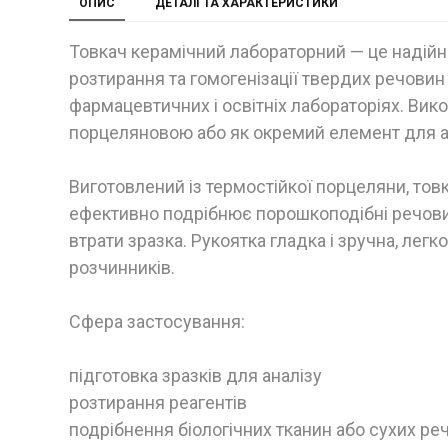
ОПИС
ДЕТАЛІ ТА ХАРАКТЕРИСТИКИ
Товкач керамічний лабораторний — це надійн
розтирання та гомогенізації твердих речовин у
фармацевтичних і освітніх лабораторіях. Вик
порцеляновою або як окремий елемент для а
Виготовлений із термостійкої порцеляни, тов
ефективно подрібнює порошкоподібні речовин
втрати зразка. Рукоятка гладка і зручна, легко 
розчинників.
Сфера застосування:
підготовка зразків для аналізу
розтирання реагентів
подрібнення біологічних тканин або сухих ре