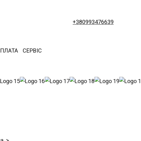
+380993476639
ОПЛАТА
СЕРВІС
на