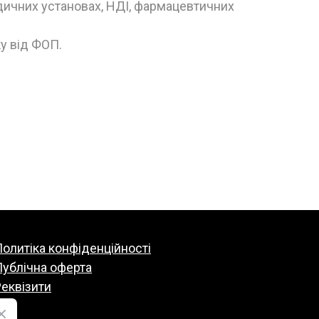
дичних установах, НДІ, фармацевтичних
у від ФОП.
олитіка конфіденційності
Публічна оферта
еквізити