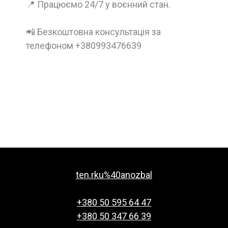
📍 Працюємо 24/7 у воєнний стан.
📲 Безкоштовна консультація за
телефоном +380993476639
ten.rku%40anozbal
+380 50 595 64 47
+380 50 347 66 39