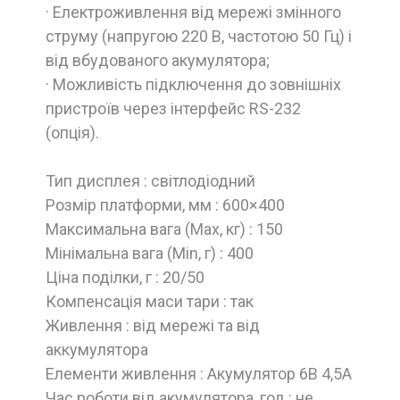
· Електроживлення від мережі змінного
струму (напругою 220 В, частотою 50 Гц) і
від вбудованого акумулятора;
· Можливість підключення до зовнішніх
пристроїв через інтерфейс RS-232
(опція).
Тип дисплея : світлодіодний
Розмір платформи, мм : 600×400
Максимальна вага (Max, кг) : 150
Мінімальна вага (Min, г) : 400
Ціна поділки, г : 20/50
Компенсація маси тари : так
Живлення : від мережі та від
аккумулятора
Елементи живлення : Акумулятор 6В 4,5А
Час роботи від акумулятора, год : не