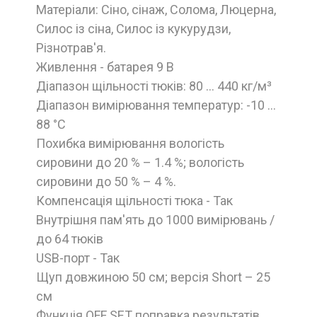
Матеріали: Сіно, сінаж, Солома, Люцерна,
Силос із сіна, Силос із кукурудзи,
Різнотрав'я.
Живлення - батарея 9 В
Діапазон щільності тюків: 80 ... 440 кг/м³
Діапазон вимірювання температур: -10 ...
88 °С
Похибка вимірювання вологість
сировини до 20 % – 1.4 %; вологість
сировини до 50 % – 4 %.
Компенсація щільності тюка - Так
Внутрішня пам'ять до 1000 вимірювань /
до 64 тюків
USB-порт - Так
Щуп довжиною 50 см; версія Short – 25
см
Функція OFF SET поправка результатів