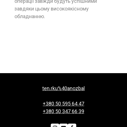
операції завжди будуть успішними
завдяки цьому високоякісному
обладнанню.
ten.rku%40anozbal
+380 50 595 64 47
+380 50 347 66 39