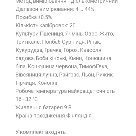
Метод вимірювання - діелькометричний
Діапазон вимірювання: 4 ... 44%
Похибка ±0.5%
Кількість калібровок: 20
Культури:Пшениця, Ячмінь, Овес, Жито,
Тритікале, Полба6 Суріпиця, Ріпак,
Кукурудза, Гречка, Горох, Квасоля
садова, Боби кінські, Кмин, Конюшина
біла, Конюшина червона, Тимофіївка,
Вівсяниця лучна, Райграс, Льон, Рижик,
Гірчиця, Коноплі
Робоча температура найкраща точність
16–32 °C
Живлення батарея 9 В
Країна походження Фінляндія
У комплект входять: