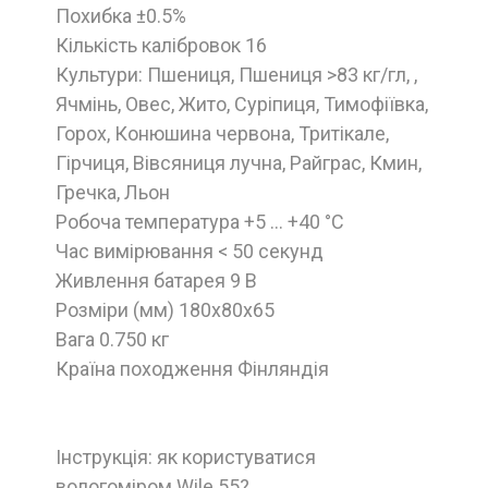
Похибка ±0.5%
Кількість калібровок 16
Культури: Пшениця, Пшениця >83 кг/гл, ,
Ячмінь, Овес, Жито, Суріпиця, Тимофіївка,
Горох, Конюшина червона, Тритікале,
Гірчиця, Вівсяниця лучна, Райграс, Кмин,
Гречка, Льон
Робоча температура +5 ... +40 °С
Час вимірювання < 50 секунд
Живлення батарея 9 В
Розміри (мм) 180х80х65
Вага 0.750 кг
Країна походження Фінляндія
Інструкція: як користуватися
вологоміром Wile 55?