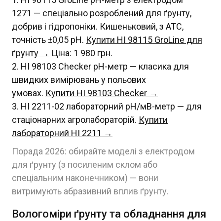
1271 — спеціально розроблений для ґрунту,
добрив і гідропоніки. Кишеньковий, з ATC,
точність ±0,05 pH.
Купити HI 98115 GroLine для
ґрунту →
Ціна: 1 980 грн.
HI 98103 Checker pH-метр — класика для
швидких вимірювань у польових
умовах.
Купити HI 98103 Checker →
HI 2211-02 лабораторний pH/мВ-метр — для
стаціонарних агролабораторій.
Купити
лабораторний HI 2211 →
Порада 2026: обирайте моделі з електродом
для ґрунту (з посиленим склом або
спеціальним наконечником) — вони
витримують абразивний вплив ґрунту.
Вологоміри ґрунту та обладнання для