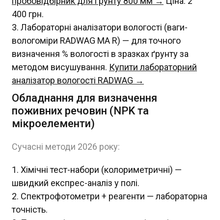
пробовідбірник для ґрунту 800 мм →
Ціна: 2
400 грн.
Лабораторні аналізатори вологості (ваги-
вологоміри RADWAG MA R) — для точного
визначення % вологості в зразках ґрунту за
методом висушування.
Купити лабораторний
аналізатор вологості RADWAG →
Обладнання для визначення
поживних речовин (NPK та
мікроелементи)
Сучасні методи 2026 року:
Хімічні тест-набори (колориметричні) —
швидкий експрес-аналіз у полі.
Спектрофотометри + реагенти — лабораторна
точність.