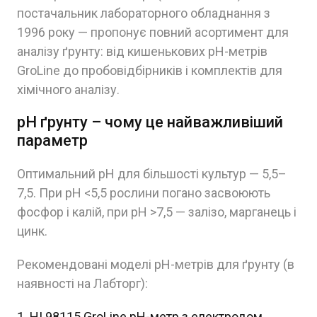
постачальник лабораторного обладнання з
1996 року — пропонує повний асортимент для
аналізу ґрунту: від кишенькових pH-метрів
GroLine до пробовідбірників і комплектів для
хімічного аналізу.
pH ґрунту – чому це найважливіший
параметр
Оптимальний pH для більшості культур — 5,5–
7,5. При pH <5,5 рослини погано засвоюють
фосфор і калій, при pH >7,5 — залізо, марганець і
цинк.
Рекомендовані моделі pH-метрів для ґрунту (в
наявності на Лабторг):
HI 98115 GroLine pH-метр з електродом