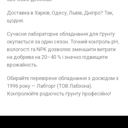
Доставка в Харків, Одесу, Львів, Дніпро? Так,
щодня.
Сучасне лабораторне обладнання для ґрунту
окупається за один сезон. Точний контроль pH,
вологості та NPK дозволяє зменшити витрати
на добрива на 20–40 % і значно підвищити
врожайність.
Обирайте перевірене обладнання з досвідом з
1996 року — Лабторг (ТОВ Лабзона).
Контролюйте родючість ґрунту професійно!