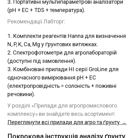
Портативні мультипараметрові аналізатори
(pH + EC + TDS + температура).
Рекомендації Лабторг:
Комплекти реагентів Hanna для визначення
N, P, K, Ca, Mg у ґрунтових витяжках.
Спектрофотометри для агролабораторій
(доступні під замовлення).
Комбіновані прилади HI серії GroLine для
одночасного вимірювання pH + EC
(електропровідність = солоність + поживні
речовини).
У розділі «Прилади для агропромислового
комплексу» ви знайдете весь асортимент:
Переглянути всі прилади для агро та ґрунту →
Покрокова інструкція аналізу ґрунту