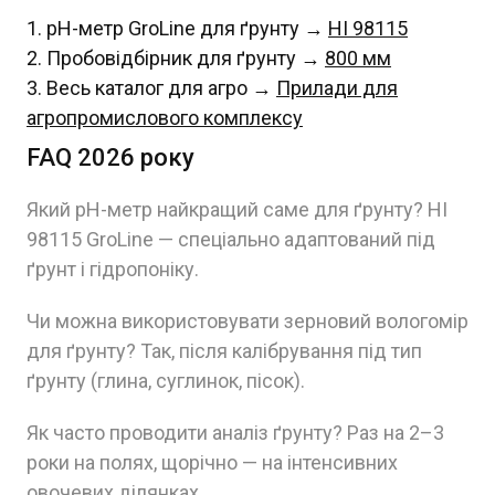
pH-метр GroLine для ґрунту →
HI 98115
Пробовідбірник для ґрунту →
800 мм
Весь каталог для агро →
Прилади для
агропромислового комплексу
FAQ 2026 року
Який pH-метр найкращий саме для ґрунту? HI
98115 GroLine — спеціально адаптований під
ґрунт і гідропоніку.
Чи можна використовувати зерновий вологомір
для ґрунту? Так, після калібрування під тип
ґрунту (глина, суглинок, пісок).
Як часто проводити аналіз ґрунту? Раз на 2–3
роки на полях, щорічно — на інтенсивних
овочевих ділянках.