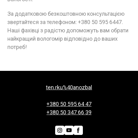
За додатковою безкоштовною консультацією
звертайтеся за телефоном: +380 50 595 6447.
Наші фахівці з радістю допоможуть вам обрати
найкращий вологомір відповідно до ваших
потреб!
ten.rku%40anozbal
+380 50 595 64 47
+380 50 347 66 39